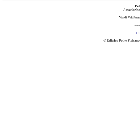
Pet
Associazion
Via di Valdibran
e-ma
C.
© Editrice Petite Plaisan