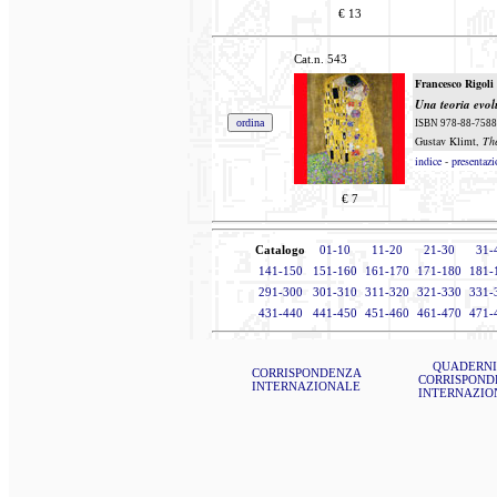
€
13
Cat.n.
543
Francesco Rigoli
Una teoria evol
ISBN 978-88-7588-4
Gustav Klimt,
Th
indice
-
presentazi
€
7
Catalogo
01-10
11-20
21-30
31-
141-150
151-160
161-170
171-180
181-
291-300
301-310
311-320
321-330
331-
431-440
441-450
451-460
461-470
471-
QUADERNI
CORRISPONDENZA
CORRISPOND
INTERNAZIONALE
INTERNAZIO