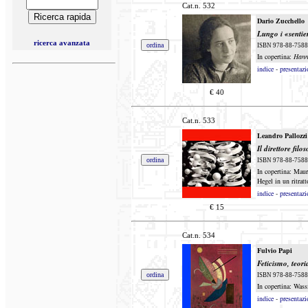
Cat.n.
532
Dario Zucchello
Lungo i «sentier
ricerca avanzata
ISBN
978-88-7588
In copertina:
Hann
indice
-
presentazi
€
40
Cat.n.
533
Leandro Pallozzi
Il direttore filos
ISBN 978-88-7588-
In copertina: Maur
Hegel in un ritrat
indice
-
presentazi
€
15
Cat.n.
534
Fulvio Papi
Feticismo, teori
ISBN 978-88-7588-
In copertina: Was
indice
-
presentazi