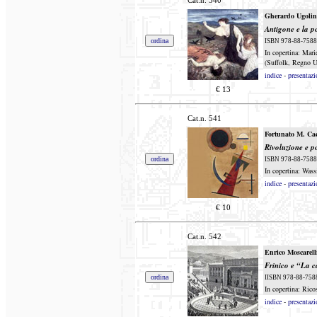
Cat.n.
540
Gherardo Ugolin
Antigone e la po
ISBN 978-88-7588-4
In copertina: Mari
(Suffolk, Regno U
indice
-
presentazi
€
13
Cat.n.
541
Fortunato M. Cac
Rivoluzione e p
ISBN 978-88-7588-4
In copertina: Was
indice
-
presentazi
€
10
Cat.n.
542
Enrico Moscarell
Frinico e “La c
IISBN 978-88-7588-
In copertina: Rico
indice
-
presentazi