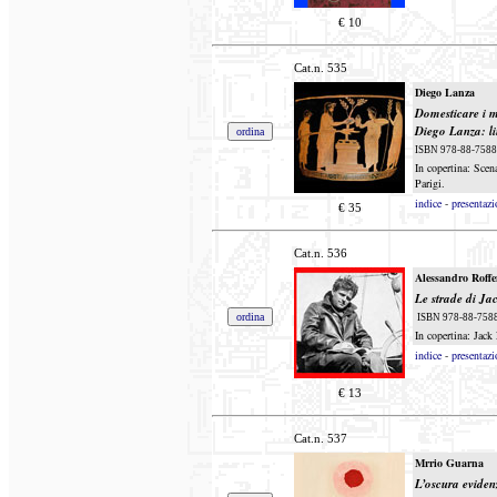
€
10
Cat.n.
535
Diego Lanza
Domesticare i m
Diego Lanza: li
ISBN 978-88-7588-4
In copertina: Scen
Parigi.
indice
-
presentazi
€
35
Cat.n.
536
Alessandro Roffe
Le strade di J
ISBN 978-88-7588-4
In copertina: Jac
indice
-
presentazi
€
13
Cat.n.
537
Mrrio Guarna
L’oscura evidenz