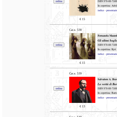
ISBN 978-88-7588-4
In copertina: Ado
indice
-
presentazi
€
15
Cat.n.
538
Fernanda Mazzol
Gli ultimi bagli
ISBN 978-88-7588-
In copertina: Kyri
indice
-
presentazi
€
15
Cat.n.
539
Salvatore A. Bra
La verità di Ba
ISBN 978-88-7588-4
In copertina: Bart
indice
-
presentazi
€
13