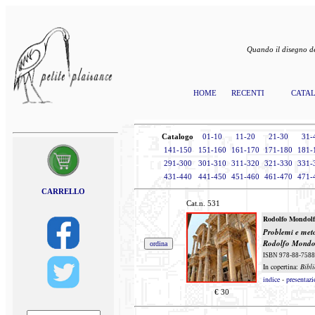
Quando il disegno de
HOME
RECENTI
CATA
Catalogo
01-10
11-20
21-30
31-
141-150
151-160
161-170
171-180
181-
291-300
301-310
311-320
321-330
331-
431-440
441-450
451-460
461-470
471-
CARRELLO
Cat.n.
531
Rodolfo Mondol
Problemi e metod
Rodolfo Mondolf
ISBN 978-88-7588-3
In copertina:
Bibl
indice
-
presentazi
€
30